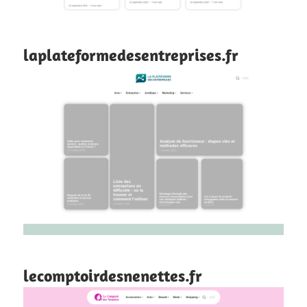
laplateformedesentreprises.fr
lecomptoirdesnenettes.fr